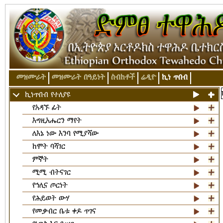
መዝሙራት
መዝሙራት በዓይነት
ስብከቶች
ሬዲዮ
ኪነ ጥበብ
ኪነጥበብ የተለያዩ
የአዳኙ ፊት
እግዚአሔርን ማየት
ለእኔ ነው እንባ የሚያሻው
ከሞት ባሻገር
ምኞት
ሚሚ ብትናገር
የኅሊና ጦርነት
የሕይወት ውሃ
የመቃብር ቤቱ ቀዶ ጥገና