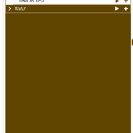
የነፍስ እና የሥጋ
ቬኒሲያ